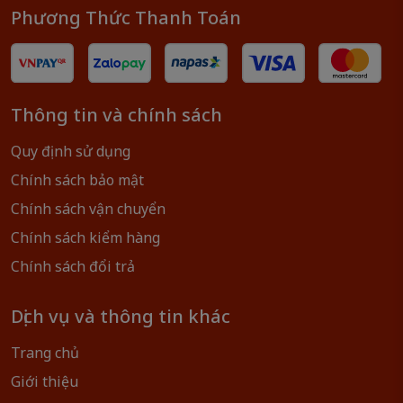
Không dùng trong lò vi sóng
Phương Thức Thanh Toán
Giữ ngoài tầm tay trẻ nhỏ
👉
Đặt mua ngay hôm nay
để mang về cho gia đình
bạn những sản phẩm chất lượng – bền đẹp theo thời
Thông tin và chính sách
gian!
Quy định sử dụng
Chính sách bảo mật
Chính sách vận chuyển
Chính sách kiểm hàng
Chính sách đổi trả
Dịch vụ và thông tin khác
Trang chủ
Giới thiệu