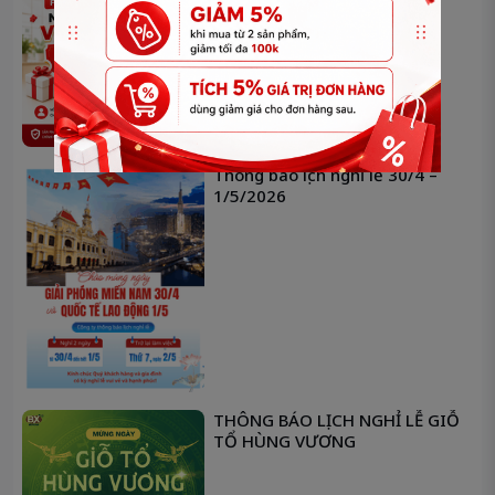
Thông báo lịch nghỉ lễ 30/4 –
1/5/2026
THÔNG BÁO LỊCH NGHỈ LỄ GIỖ
TỔ HÙNG VƯƠNG