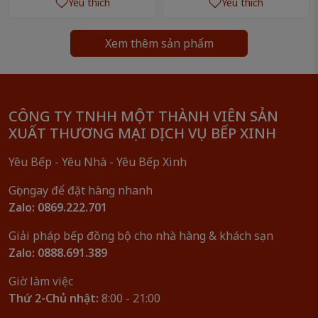
Yêu thích
Yêu thích
Khắc laser tinh xảo – không bong tróc
Inox 304 cao cấp, dày dặn – cầm chắc tay
Xem thêm sản phẩm
Thiết kế sang trọng – dễ phối bàn ăn
Đa dụng – đủ bộ cho 4–6 người
Đóng gói đẹp – quà tặng cao cấp
Hướng dẫn sử dụng & bảo quản
CÔNG TY TNHH MỘT THÀNH VIÊN SẢN
XUẤT THƯƠNG MẠI DỊCH VỤ BẾP XINH
Rửa sạch bằng nước ấm và dung dịch rửa chén
nhẹ trước khi sử dụng lần đầu.
Yêu Bếp - Yêu Nhà - Yêu Bếp Xinh
Sau khi dùng, tráng sạch và lau khô để giữ độ
Gọi ngay để đặt hàng nhanh
sáng bóng.
Zalo: 0869.222.701
Tránh ngâm lâu trong nước muối hoặc dung dịch
Giải pháp bếp đồng bộ cho nhà hàng & khách sạn
acid mạnh
Zalo: 0888.691.389
Có thể rửa bằng
máy rửa chén
.
Giờ làm việc
Thông tin cảnh báo:
Thứ 2-Chủ nhật:
8:00 - 21:00