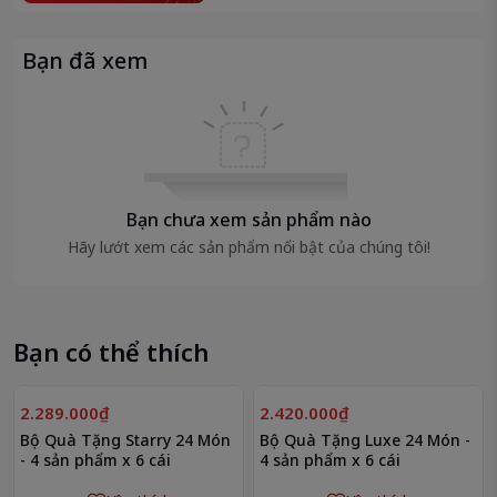
Bạn đã xem
BỘ QUÀ TẶNG GLORY CARO 24 MÓN – KHẮC
LASER TINH XẢO, SANG TRỌNG ĐẲNG CẤP
Tạo dấu ấn khác biệt cho bàn ăn với họa tiết caro
khắc laser sắc nét – tinh tế trong từng chi tiết.
Bộ
Glory Caro 24 món không chỉ là dụng cụ ăn uống mà
còn là điểm nhấn thẩm mỹ cho không gian sống.
Bạn chưa xem sản phẩm nào
Hãy lướt xem các sản phẩm nổi bật của chúng tôi!
THÔNG TIN SẢN PHẨM
Quy cách:
6 Dao ăn + 6 Muỗng ăn lớn + 6 Nĩa lớn
+ 6 Muỗng cà phê ngắn
Tổng số:
24 món
Bạn có thể thích
Chất liệu:
Inox 304 (18/10) cao cấp, chống gỉ, an
toàn thực phẩm
2.289.000₫
2.420.000₫
Thiết kế:
Họa tiết
caro khắc laser
sắc nét, không
Bộ Quà Tặng Starry 24 Món
Bộ Quà Tặng Luxe 24 Món -
phai
- 4 sản phẩm x 6 cái
4 sản phẩm x 6 cái
ĐẶC ĐIỂM NỔI BẬT