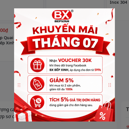
Inox 304
Yêu thích
Yêu thích
000₫
170.000₫
p Quai Xách Chân
Rá Inox 304
ếp Xinh
Yêu thích
Yêu thích
T
ượng cao, an toàn cho thực phẩm, bền chắc, dễ vệ
ợp sơ chế, rửa rau củ, bảo quản thực phẩm. Hàng