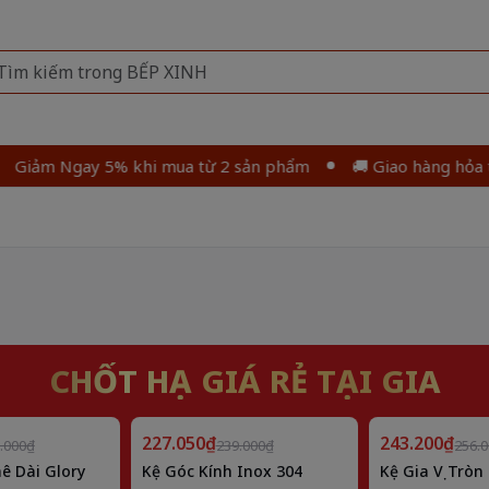
 Ngay 5% khi mua từ 2 sản phẩm
🚚 Giao hàng hỏa tốc k
CHỐT HẠ GIÁ RẺ TẠI GIA
Giảm
Giảm
227.050₫
5%
243.200₫
5%
.000₫
239.000₫
256.
ê Dài Glory
Kệ Góc Kính Inox 304
Kệ Gia Vị Tròn