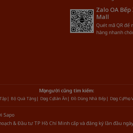
Zalo OA Bếp
Mall
Quét mã QR để 
hàng nhanh chó
Mọi người cũng tìm kiếm:
Tập
Bộ Quà Tặng
Dụng Cụ Bàn Ăn
Đồ Dùng Nhà Bếp
Dụng Cụ Phục
i
Sapo
oạch & Đầu tư TP Hồ Chí Minh cấp và đăng ký lần đầu ngà