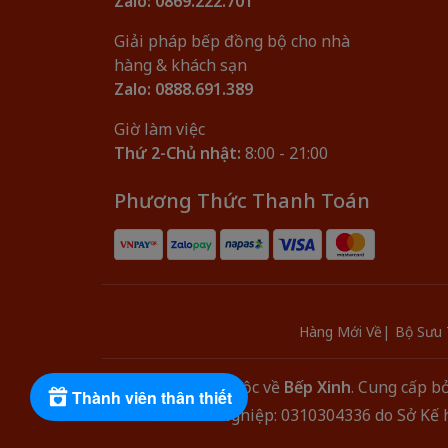
Zalo: 0869.222.701
Giải pháp bếp đồng bộ cho nhà
hàng & khách sạn
Zalo: 0888.691.389
Giờ làm việc
Thứ 2-Chủ nhật:
8:00 - 21:00
Phương Thức Thanh Toán
Hàng Mới Về
Bộ Sưu 
© Bản quyền thuộc về
Bếp Xinh
.
Cung cấp bở
Thành viên thân thiết
Mã số Doanh Nghiệp: 0310304336 do Sở Kế h