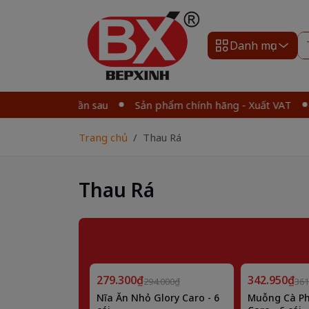
Danh mục
 giá cho lần sau
Sản phẩm chính hãng - Xuất VAT
Giảm
Trang chủ
Thau Rá
Thau Rá
Giảm
Giảm
279.300₫
5%
342.950₫
5%
294.000₫
361
Nĩa Ăn Nhỏ Glory Caro - 6
Muỗng Cà Ph