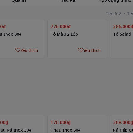
phẩm
Tên A-Z
Tê
00₫
776.000₫
286.000
u Inox 304
Tô Màu 2 Lớp
Tô Salad
Yêu thích
Yêu thích
000₫
170.000₫
268.000
au Rá Inox 304
Thau Inox 304
Rá Hấp Q