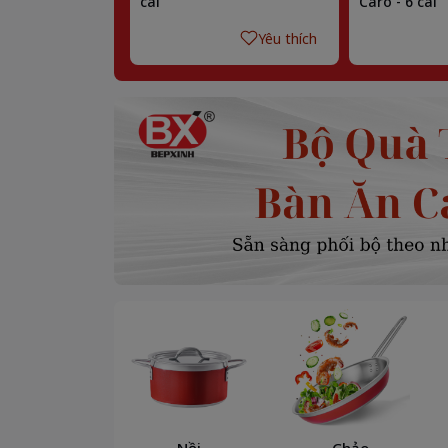
cái
Caro - 6 cái
Yêu thích
Nồi
Chảo