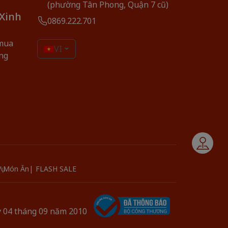
(phường Tân Phong, Quận 7 cũ)
 Xinh
0869.222.701
mua
VI
ng
Liên hệ
 Vụ Món Ăn
FLASH SALE
y 04 tháng 09 năm 2010