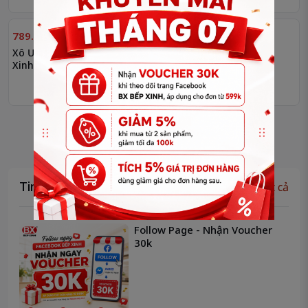
789.000₫
799.000₫
Xô Ướp Rượu 2 Lớp Bếp
Ca Inox Bếp Xinh
Xinh
Yêu thích
Yêu thích
1
2
3
...
10
Tin tức sản phẩm
Xem tất cả
Follow Page - Nhận Voucher
30k