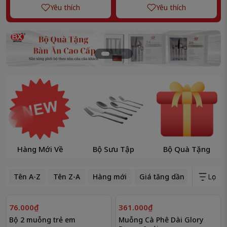
Yêu thích
Yêu thích
Hàng Mới Về
Bộ Sưu Tập
Bộ Quà Tặng
Tên A-Z
Tên Z-A
Hàng mới
Giá tăng dần
Giá giả
Lọc
76.000₫
361.000₫
Bộ 2 muỗng trẻ em
Muỗng Cà Phê Dài Glory