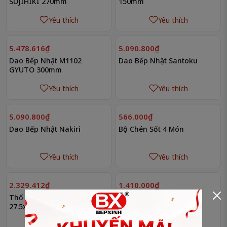
SUJIHIKI 270mm
150mm
Yêu thích
Yêu thích
5.478.616₫
5.090.800₫
Dao Bếp Nhật M1102
Dao Bếp Nhật Santoku
GYUTO 300mm
Yêu thích
Yêu thích
5.090.800₫
566.000₫
Dao Bếp Nhật Nakiri
Bộ Chén Sốt 4 Món
Yêu thích
Yêu thích
2.329.412₫
1.410.000₫
Thố Ướp 2 Lớp -
Xô Ướp Rượu 1 Lớp Bếp
27.5x26.3x17cm
Xinh
Yêu thích
Yêu thích