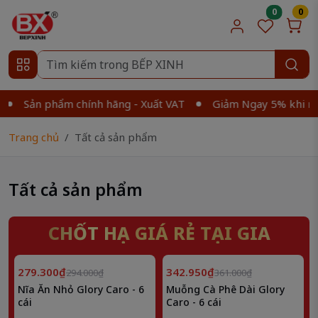
0
0
Sản phẩm chính hãng - Xuất VAT
Giảm Ngay 5% khi mua từ
Trang chủ
Tất cả sản phẩm
Tất cả sản phẩm
CHỐT HẠ GIÁ RẺ TẠI GIA
Giảm
Giảm
5%
5%
279.300₫
342.950₫
294.000₫
361.000₫
Nĩa Ăn Nhỏ Glory Caro - 6
Muỗng Cà Phê Dài Glory
cái
Caro - 6 cái