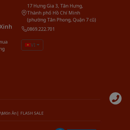
17 Hưng Gia 3, Tân Hưng,
Thành phố Hồ Chí Minh
(phường Tân Phong, Quận 7 cũ)
 Xinh
0869.222.701
mua
VI
ng
Liên hệ
 Vụ Món Ăn
FLASH SALE