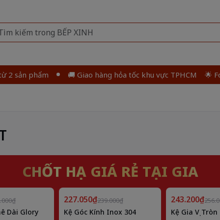
n phẩm
🚚 Giao hàng hỏa tốc khu vực TPHCM
🌟 Follow P
T
CHỐT HẠ GIÁ RẺ TẠI GIA
Giảm
Giảm
227.050₫
5%
243.200₫
5%
.000₫
239.000₫
256.
ê Dài Glory
Kệ Góc Kính Inox 304
Kệ Gia Vị Tròn