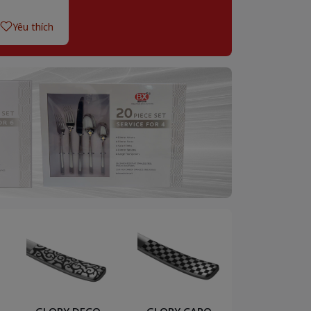
Yêu thích
GLORY DECO
GLORY CARO
LUXE