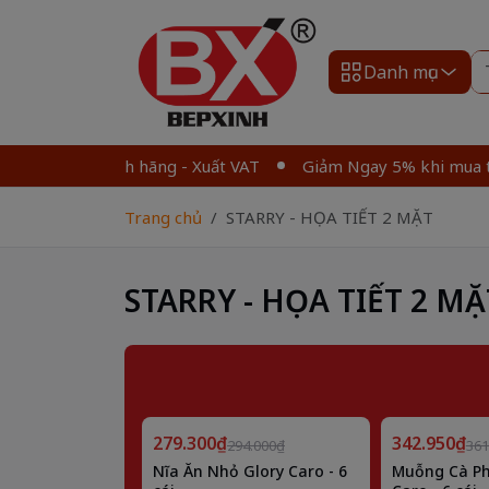
Danh mục
ẩm chính hãng - Xuất VAT
Giảm Ngay 5% khi mua từ 2 sả
Trang chủ
STARRY - HỌA TIẾT 2 MẶT
STARRY - HỌA TIẾT 2 MẶ
Giảm
Giảm
279.300₫
5%
342.950₫
5%
294.000₫
361
Nĩa Ăn Nhỏ Glory Caro - 6
Muỗng Cà Ph