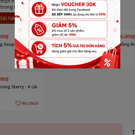
 trọn hương vị gia
 trong từng bữa ăn
Đặt hàng ngay
000₫
566.000₫
566.000
 Soup Starry - 6 cái
Nĩa Ăn Lớn Starry - 6 cái
Muỗng Ăn 
cái
Yêu thích
Yêu thích
000₫
rung Starry - 6 cái
Yêu thích
T