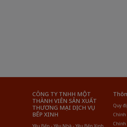
CÔNG TY TNHH MỘT
Thôn
THÀNH VIÊN SẢN XUẤT
Quy đị
THƯƠNG MẠI DỊCH VỤ
BẾP XINH
Chính
Chính
Yêu Bếp - Yêu Nhà - Yêu Bếp Xinh