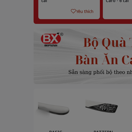
cái
Caro - 6 cái
Yêu thích
BASIC
PATTERN