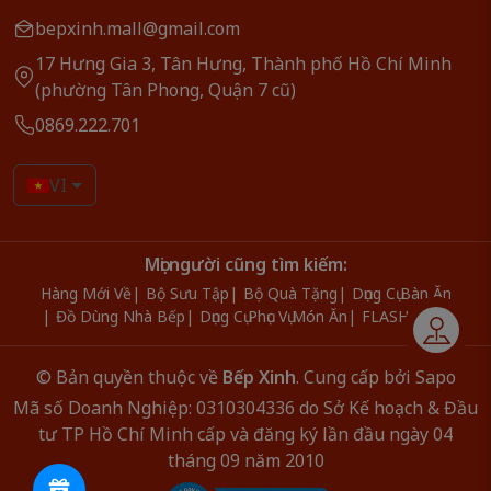
bepxinh.mall@gmail.com
17 Hưng Gia 3, Tân Hưng, Thành phố Hồ Chí Minh
(phường Tân Phong, Quận 7 cũ)
0869.222.701
VI
Mọi người cũng tìm kiếm:
Hàng Mới Về
Bộ Sưu Tập
Bộ Quà Tặng
Dụng Cụ Bàn Ăn
Đồ Dùng Nhà Bếp
Dụng Cụ Phục Vụ Món Ăn
FLASH SALE
Liên hệ
© Bản quyền thuộc về
Bếp Xinh
.
Cung cấp bởi
Sapo
Mã số Doanh Nghiệp: 0310304336 do Sở Kế hoạch & Đầu
tư TP Hồ Chí Minh cấp và đăng ký lần đầu ngày 04
tháng 09 năm 2010