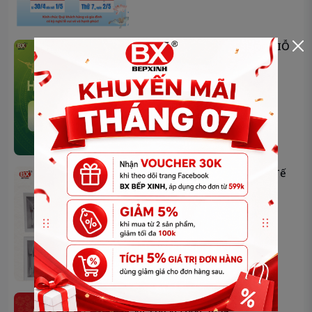
THÔNG BÁO LỊCH NGHỈ LỄ GIỖ
TỔ HÙNG VƯƠNG
Bộ Quà Tặng Bàn Ăn – Tinh Tế
Cho Mọi Dịp Sum Vầy
THÔNG BÁO LỊCH NGHỈ TẾT